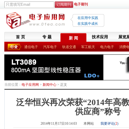
电子期刊
在应用中实践
在实践中成长
首 页
专 题
技术应用
展览
新 闻
通信电子
汽车电子
轨道交通
军工航天
电力电子
消费
当前位置：
电子应用网
>
新闻中心
> 正文
泛华恒兴再次荣获“2014年高
供应商”称号
2014年11月17日10:14:03
本网站
我要评论(
2
)