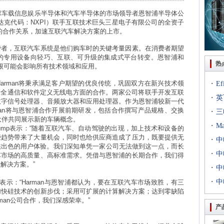
球车载信息娱乐半导体和汽车半导体的市场领导者恩智浦半导体公
达克代码：
NXPI
）联手互联技术巨头三星电子有限公司的全资子
的合作关系，加速互联汽车解决方案的上市。
费者，互联汽车系统是他们购车时的关键考量因素。在消费者期望
的专用设备向轻巧、互联、可升级的集成式平台转变。恩智浦和
热
很可能会影响所有技术领域和应用。
arman
将秉承满足客户期望的优良传统，巩固双方在新兴技术领
·
E
安全通信和软件定义无线电方面的合作。两家公司将联手开发互联
·
出T
英
数字信号处理器、音频放大器和应用处理器。作为恩智浦较新一代
an
将与恩智浦合作开展前期研发，包括合作撰写产品规格、交换
·
到二
三
伙伴共同展示新的车辆概念。
·
专场
M
ump
表示：
“
随着互联汽车、自动驾驶的出现，加上技术和设备的
些趋势带来了大量机会，同时也给供应商造成了压力，既要提供无
·
扇出
中
供出色的用户体验
。
我们深知单凭一家公司无法做到这一点，而长
·
用等
利交
中
车市场的高质量、高标准需求。凭借与恩智浦的长期合作，我们得
佳解决方案。
”
·
京新
中
·
统成
中
表示：
“Harman
与恩智浦都认为，要在互联汽车市场致胜，有三
加快硅技术的创新步伐；采用可扩展的计算解决方案；达到零缺陷
评研
man
公司合作，我们深感荣幸。
”
产