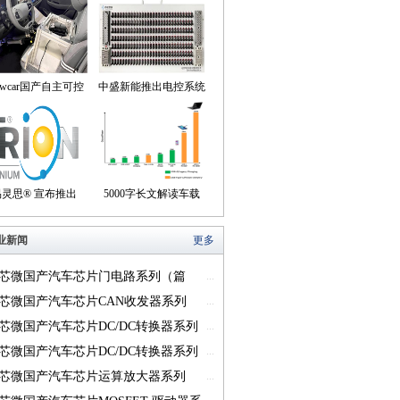
owcar国产自主可控
中盛新能推出电控系统
动驾驶机器人来到我
控制器BOB集成断线
们身边
盒产品
易灵思® 宣布推出
5000字长文解读车载
on® Titanium FPGA
USB供电的方方面面
业新闻
更多
系列
芯微国产汽车芯片门电路系列（篇
...
芯微国产汽车芯片CAN收发器系列
...
一）
芯微国产汽车芯片DC/DC转换器系列
...
芯微国产汽车芯片DC/DC转换器系列
...
芯微国产汽车芯片运算放大器系列
...