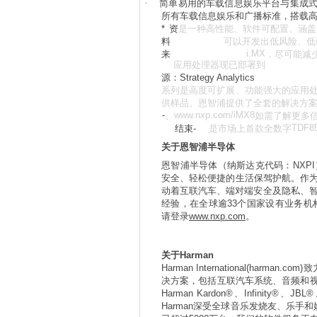
·
简单易用的车载信息娱乐平台与集成
所有车载信息娱乐和广播标准，搭载
*
资
是一种高性能、软件可配置、涵盖
料
可以开发出低风险、低
i.MX
来
，尽可能减
应用处理器现已部署到
源：
Strategy Analytics
系列是高度可扩展、功能强大的应用
供样品。恩智浦提供了全套的解决方
-
www.nxp.com/iMX8
。
如需了解更多
TDF8
结束
-
是市场上首款全数字
关于恩智浦半导体
恩智浦半导体（纳斯达克代码：
NXPI
安全、轻松便捷的生活保驾护航。作
动着互联汽车、端对端安全及隐私、
经验，在全球逾
33
个国家设有业务机
请登录
www.nxp.com
。
关于
Harman
Harman International(harman.com)
致
决方案，包括互联汽车系统、音频和
Harman Kardon®
、
Infinity®
、
JBL®
Harman
深受全球音乐发烧友、乐手和