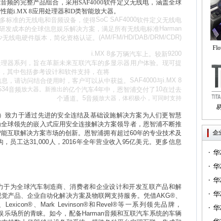
式音频的完整产品组合，采用
SAF4000
软件定义无线电，涵盖全球
高性能
i.MX 8
应用处理器和
D
类智能放大器。
SoC SAF4000
多标准的无线电和音频设备，使得
软件定义无线电
Harman
研发成本的全球信息娱乐解决方案，满足所有无线电标准
(AM/FM/HD/DAB/DRM/CDR)
少无线电硬件版本，简化资格认证。
Fl
i.MX 8
9200
多万辆汽车上。较新
处理器系列，旨在革新未来互联汽车的多显示器用户体验。现可提
自
案，其中包括参考设计和软件支持，在将
SAF4000
i.MX 8
信息，请访问
结合使用时，客户可以从中获益。
与
534
4
10
音频
放大器。新推出的
亿个汽车
年中，恩智浦交付了
在过去
5
个通道。
音频
放大器，体积极小，可同时支持
）致力于通过先进的安全连结及基础设施解决方案为人们更智慧
Tri
为全球领先的嵌入式应用安全连接解决方案领导者，恩智浦不断推
智能互联解决方案市场的创新。恩智浦拥有超过
60
年的专业技术及
企
构，员工达
31,000
人，
2016
年全年营业收入
95
亿美元。更多信息
·
华
·
一）
华
·
（篇
华
力于为全球汽车制造商、消费者和企业设计和开发互联产品和解
·
华
视觉产品、企业自动化解决方案及物联网支持服务。凭借
AKG®
、
、
Lexicon®
、
Mark Levinson®
和
Revel®
等一系列领先品牌，
·
华
娱乐场所的青睐。如今，配备
Harman
音频和互联汽车系统的车辆