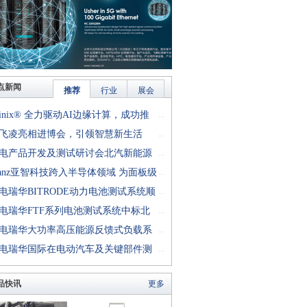
点新闻
推荐
行业
展会
finix® 全力驱动AI边缘计算，成功推
...
rion™ T20 FPGA样品, 同时将产品扩展
飞凌亮相进博会，引领智慧新生活
...
十万逻辑单元的T200 FPGA
电产品开发及测试研讨会北汽新能源
...
成功举行
anz亚智科技跨入半导体领域 为面板级
...
型封装提供化学湿制程、涂布及激光应
电瑞华BITRODE动力电池测试系统顺
...
生产设备解决方案
付北汽新能源
电瑞华FTF系列电池测试系统中标北
...
能源汽车股份有限公司
电瑞华大功率高压能源反馈式负载系
...
功交付中电熊猫
电瑞华国际在电动汽车及关键部件测
...
讨会上演绎先进测评技术
品快讯
更多