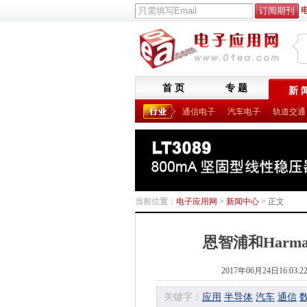
首 页
专 题
新 
通信电子
汽车电子
轨道交通
当前位置：
电子应用网
>
新闻中心
> 正文
恩智浦和Har
2017年06月24日16:03:2
关键字：
应用
半导体
汽车
通信