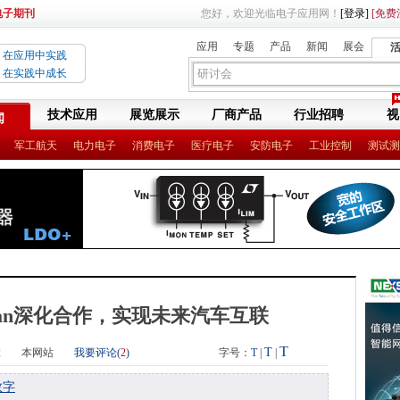
电子期刊
您好，欢迎光临电子应用网！
[登录]
[免费
应用
专题
产品
新闻
展会
在应用中实践
在实践中成长
技术应用
展览展示
厂商产品
行业招聘
视
闻
军工航天
电力电子
消费电子
医疗电子
安防电子
工业控制
测试测
man深化合作，实现未来汽车互联
T
T
2
本网站
我要评论(
2
)
字号：
T
|
|
数字