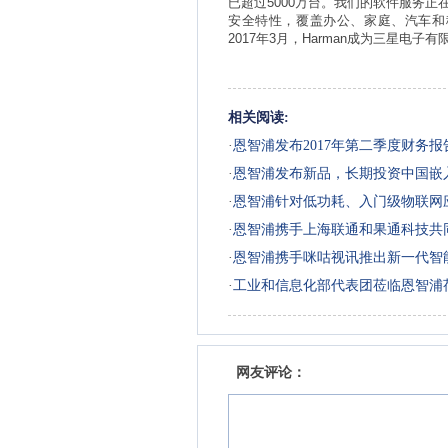
已超过
5000
万台。我们的软件服务正
安全特性，覆盖办公、家庭、汽车和
2017
年
3
月，
Harman
成为三星电子有
相关阅读:
·
恩智浦发布2017年第二季度财务报
·
恩智浦发布新品，长期投资中国嵌
·
恩智浦针对低功耗、入门级物联网
突破性创新
·
恩智浦携手上海联通和果通科技共
便利性的安全eSIM解决方案
·
恩智浦携手咪咕视讯推出新一代智
·
工业和信息化部代表团莅临恩智浦
网友评论：