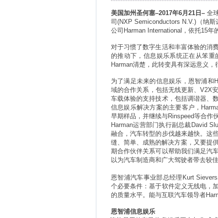
美国加州圣何塞
–2017
年
6
月
21
日
–
全
司
(NXP Semiconductors N.V.)
（纳斯
公司
Harman International
，依托
15
年
对于习惯了数字生活和丰富体验的消
的推动下，信息娱乐系统正在从笨重
Harman
清楚，此转变具有深远意义，
为了满足未来的信息娱乐，恩智浦和
H
域的合作关系，包括无线更新、
V2X
车载体验的支持技术，包括调谐器、
信息娱乐解决方案的主要客户，
Harm
早期样品，并继续与
Rinspeed
等合作
Harman
运营部门执行副总裁
David Sl
融合，汽车转型的步伐越来越快。这
缝、简单、成熟的解决方案，又要提
期合作伙伴关系可以帮助我们满足汽
以为汽车制造商和广大驾驶者带去较
恩智浦汽车事业部总经理
Kurt Sievers
个必要条件：基于软件定义无线电，
的质量水平。能与互联汽车领导者
Har
恩智浦信息娱乐