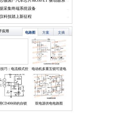
一）
芯微国产汽车芯片MOSFET 驱动器系
...
篇一）
据采集终端系统设备
...
仪科技踏上新征程
...
子应用
电路图
方案
文摘
源技巧：电流模式控
电动机多重互锁可逆电
简化了对降压LED稳
路
压器的补偿
用CD4066B的自锁
双电源供电电路图
式触摸开关电路