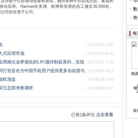
·
（篇
华
在支持数十亿部移动设备和系统，横跨各种平台实现互联、集成和
移动应用。
Harman
在美洲、欧洲和亚洲的员工接近
30,000
名。
·
列（
数
限公司的全资子公司。
·
简
电
告
...2017/08/07 15:09
入式应用市场
...2017/07/05 08:30
应用推出业界领先的LPC微控制器系列，实现
...2017/07/01 13:29
同打造旨在为中国手机用户提供更多自由度与
...2017/06/28 18:23
电
能机顶盒
...2017/06/28 18:09
制
荷兰总部考察调研
...2017/06/06 14:07
采
已有
2
条评论
点击查看