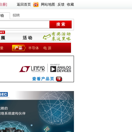
注册]
返回首页
|
|
网站地图
|
反馈
|
收藏
招聘
活动
 频
活 动
量
半导体
电 源