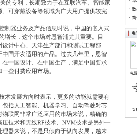
·
（篇
华
关的专利，长期致力于在互联汽车、智能家
·
列（
数
源、可穿戴设备等领域为广大用户提供较完
·
简
控制器业务及产品信息时说，中国的嵌入式
电
的增长，这个市场对恩智浦尤其重要。目
州设计中心、天津生产部门和测试工程部
于中国开发适用的产品。过去几年里，恩智
、在中国设计、在中国生产，满足中国要求
和一些付费应用市场。
电
制
技术发展方向时表示，更多的功能就需要有
，包括人工智能、机器学习、自动驾驶对芯
采
对物联网非常广泛应用的市场来说，精确的
高压技术和无线
RF
技术、
NVM
技术是另外一
处理器来说，不是只倾向于纵向发展，越来