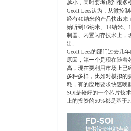
越小，同时要考虑到很多
Geoff Lees
认为，从微控制
经有
40
纳米的产品快出来
始听到
16
纳米、
14
纳米、
制器、内置闪存技术上，
出。
Geoff Lees
的部门过去几年
原因，第一个是现在随着
高，现在要利用市场上已
多种多样，比如对模拟的
耗，有的应用要求快速唤
SOI
是较好的一个芯片技
上的投资的
50%
都是基于
F