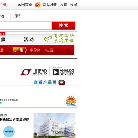
注册]
返回首页
|
|
网站地图
|
反馈
|
收藏
招聘
活动
 频
活 动
量
半导体
电 源