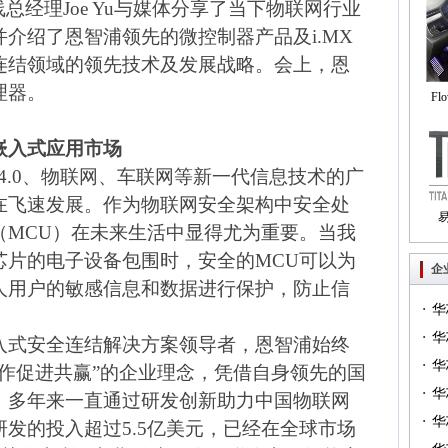
线总经理
Joe Yu
与媒体分享了当下物联网行业
并介绍了恩智浦领先的微控制器产品及
i.MX
连结领域的领先技术及发展战略。会上，恩
理器。
Fl
自
嵌入式应用市场
4.0
、物联网、车联网等新一代信息技术的广
在飞速发展。作为物联网安全架构中安全处
（
MCU
）在未来生活中显得尤为重要。当我
Tri
芯片的电子设备包围时，安全的
MCU
可以为
企
人用户的敏感信息和数据进行保护，防止信
·
华
·
一）
华
入式安全连结解决方案领导者，恩智浦始终
·
（篇
华
作促进共赢”的企业理念，凭借自身领先的国
·
华
，多年来一直通过研发创新助力中国物联网
·
华
研发的投入超过
5.5
亿美元，已经在全球市场