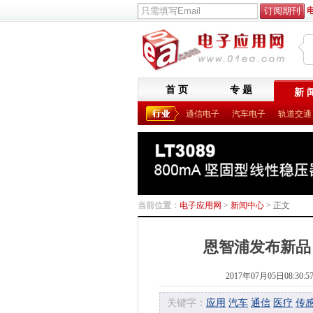
首 页
专 题
新 
通信电子
汽车电子
轨道交通
当前位置：
电子应用网
>
新闻中心
> 正文
恩智浦发布新品
2017年07月05日08:30:5
关键字：
应用
汽车
通信
医疗
传