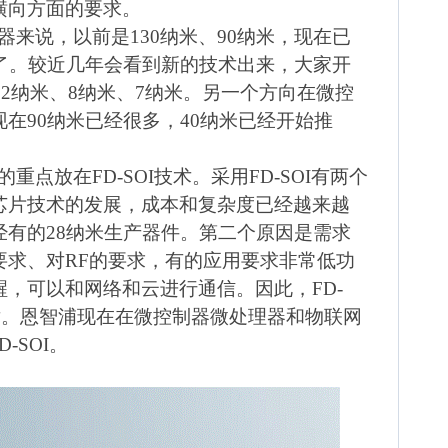
横向方面的要求。
器来说，以前是
130
纳米、
90
纳米，现在已
了。较近几年会看到新的技术出来，大家开
12
纳米、
8
纳米、
7
纳米。另一个方向在微控
现在
90
纳米已经很多，
40
纳米已经开始推
的重点放在
FD-SOI
技术。采用
FD-SOI
有两个
芯片技术的发展，成本和复杂度已经越来越
经有的
28
纳米生产器件。第二个原因是需求
要求、对
RF
的要求，有的应用要求非常低功
醒，可以和网络和云进行通信。因此，
FD-
术。恩智浦现在在微控制器微处理器和物联网
D-SOI
。