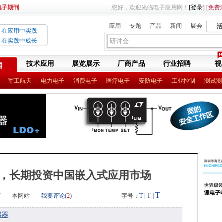
电子期刊
您好，欢迎光临电子应用网！
[登录]
[免费
应用
专题
产品
新闻
展会
在应用中实践
在实践中成长
技术应用
展览展示
厂商产品
行业招聘
视
闻
军工航天
电力电子
消费电子
医疗电子
安防电子
工业控制
测试测
，长期投资中国嵌入式应用市场
T
T
7
本网站
我要评论(
2
)
字号：
T
|
|
感器