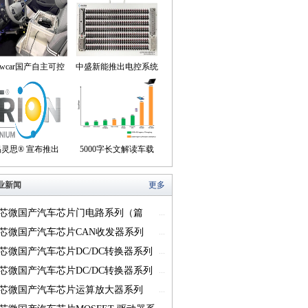
owcar国产自主可控
中盛新能推出电控系统
动驾驶机器人来到我
控制器BOB集成断线
们身边
盒产品
易灵思® 宣布推出
5000字长文解读车载
on® Titanium FPGA
USB供电的方方面面
业新闻
更多
系列
芯微国产汽车芯片门电路系列（篇
...
芯微国产汽车芯片CAN收发器系列
...
一）
芯微国产汽车芯片DC/DC转换器系列
...
芯微国产汽车芯片DC/DC转换器系列
...
芯微国产汽车芯片运算放大器系列
...