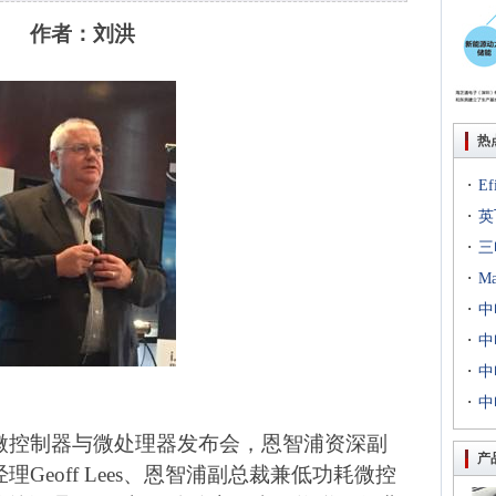
作者：刘洪
热
·
E
·
出T
英
·
到二
三
·
专场
M
·
扇出
中
·
用等
利交
中
·
京新
中
·
统成
中
评研
微控制器与微处理器发布会，恩智浦资深副
产
经理
Geoff Lees
、恩智浦副总裁兼低功耗微控