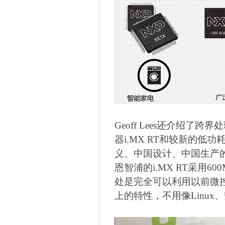
Geoff Lees
还介绍了跨界处
器
i.MX RT
和较新的低功
义、中国设计、中国生产
恩智浦的
i.MX RT
采用
600
处是完全可以利用以前微
上的特性，不用像
Linux
、