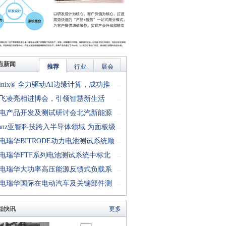
点新闻
推荐
行业
展会
finix® 全力驱动AI边缘计算，成功推
...
rion™ T20 FPGA样品, 同时将产品扩展
飞凌亮相进博会，引领智慧新生活
...
十万逻辑单元的T200 FPGA
电产品开发及测试研讨会北汽新能源
...
成功举行
anz亚智科技跨入半导体领域 为面板级
...
型封装提供化学湿制程、涂布及激光应
电瑞华BITRODE动力电池测试系统顺
...
生产设备解决方案
付北汽新能源
电瑞华FTF系列电池测试系统中标北
...
能源汽车股份有限公司
电瑞华大功率高压能源反馈式负载系
...
功交付中电熊猫
电瑞华国际在电动汽车及关键部件测
...
讨会上演绎先进测评技术
品快讯
更多