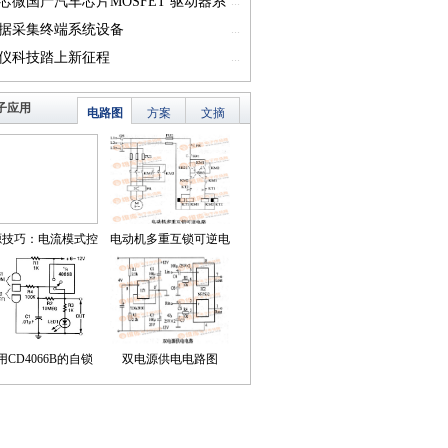
一）
芯微国产汽车芯片MOSFET 驱动器系
...
篇一）
据采集终端系统设备
...
仪科技踏上新征程
...
子应用
电路图
方案
文摘
源技巧：电流模式控
电动机多重互锁可逆电
简化了对降压LED稳
路
压器的补偿
用CD4066B的自锁
双电源供电电路图
式触摸开关电路