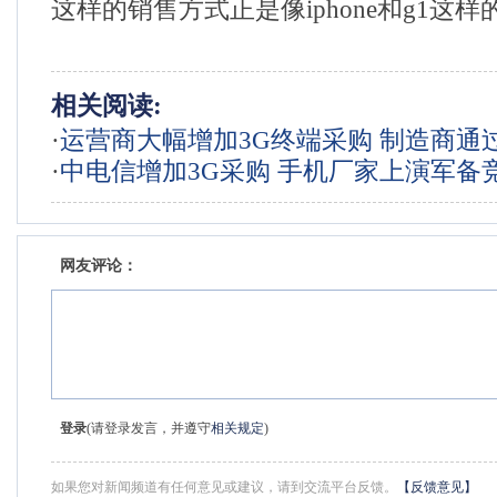
这样的销售方式正是像iphone和g1这
相关阅读:
·
运营商大幅增加3G终端采购 制造商通
·
中电信增加3G采购 手机厂家上演军备
赁来实现增长
网友评论：
登录
(请登录发言，并遵守
相关规定
)
如果您对新闻频道有任何意见或建议，请到交流平台反馈。
【反馈意见】