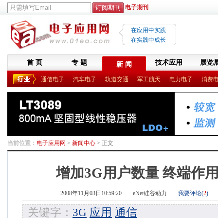
电子期刊
在应用中实践
在实践中成长
首 页
专 题
技术应用
展览
新 闻
通信电子
汽车电子
轨道交通
军工航天
电力电子
消费
当前位置：
电子应用网
>
新闻中心
> 正文
增加3G用户数量 终端作
2008年11月03日10:59:20
eNet硅谷动力
我要评论(
2
)
关键字：
3G
应用
通信