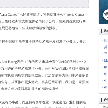
 Inc. ("Aeria Games")已经签署协议，将包括其子公司Aeria Games
C游戏业务出售给欧洲较大型媒体公司的子公司、领先的游戏发行商
。此外，此项交易还将包含一些成功移动游戏的授权。
热
·
E
集团公司将把全部精力放在其全球移动游戏开发和发行业务上，并此
·
出T
英
·
到二
三
·
专场
M
始人Lan Hoang表示：“作为西方市场免费PC游戏的先锋企业之
·
扇出
中
0多万用户的全球游戏发行业务。公司对我们团队所取得成就深
·
用等
利交
中
继续增长提供所需的规模效应。此次交易将为我们带来更多资
·
京新
中
动业务，从而推出更多游戏。事实已经证明，我们是一家强大
·
统成
中
在未来几年内实现移动业务的指数式增长。”
评研
产
和亚洲国家设有办事处，而且拥有多年在这一快速变化产业打拼的经