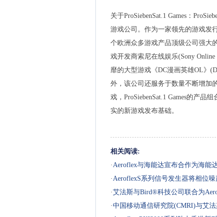
关于ProSiebenSat.1 Games：ProSieb
游戏公司。作为一家领先的游戏发行
个欧洲众多游戏产品顶级公司强大的数
戏开发商索尼在线娱乐(Sony Onlin
靡的大型游戏《DC漫画英雄OL》(DC Uni
外，该公司还服务于数量不断增加的各
戏，ProSiebenSat.1 Gam
实的新游戏发布基础。
相关阅读:
·
Aeroflex与海能达宣布合作为
整自动化软件
·
AeroflexS系列信号发生器将相位噪声性
·
艾法斯与Bird®科技公司联合为Aer
·
中国移动通信研究院(CMRI)与艾法斯(