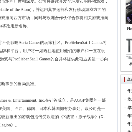
戏市场的广度和深度。公司将继续开发全球发布的移动游戏，
attle of the Atom)，并运用其在运营和发行移动游戏方面的
游戏推向西方市场，同时与欧洲合作伙伴合作将相关游戏推向
ia将改用新名称。
Fl
自
将不会影响Aeria Games的玩家社区。ProSiebenSat.1 Games将
ames品牌和平台，用户将一如既往地使用他们的帐户和一直在玩
和游戏与ProSiebenSat.1 Games的合并将提供此项业务进一步向
Tri
企
垄断事务的当局批准。
·
华
·
一）
华
Games & Entertainment, Inc.在硅谷成立，是AGGP集团的一部
·
（篇
华
工，在美国、巴西、德国、日本和韩国拥有办事处。该公司是一
·
华
较新推出的游戏包括倍受欢迎的《X战警：原子战争》(X-
·
华
n Legion》。