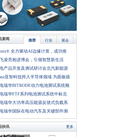
点新闻
推荐
行业
展会
finix® 全力驱动AI边缘计算，成功推
...
rion™ T20 FPGA样品, 同时将产品扩展
飞凌亮相进博会，引领智慧新生活
...
十万逻辑单元的T200 FPGA
电产品开发及测试研讨会北汽新能源
...
成功举行
anz亚智科技跨入半导体领域 为面板级
...
型封装提供化学湿制程、涂布及激光应
电瑞华BITRODE动力电池测试系统顺
...
生产设备解决方案
付北汽新能源
电瑞华FTF系列电池测试系统中标北
...
能源汽车股份有限公司
电瑞华大功率高压能源反馈式负载系
...
功交付中电熊猫
电瑞华国际在电动汽车及关键部件测
...
讨会上演绎先进测评技术
品快讯
更多