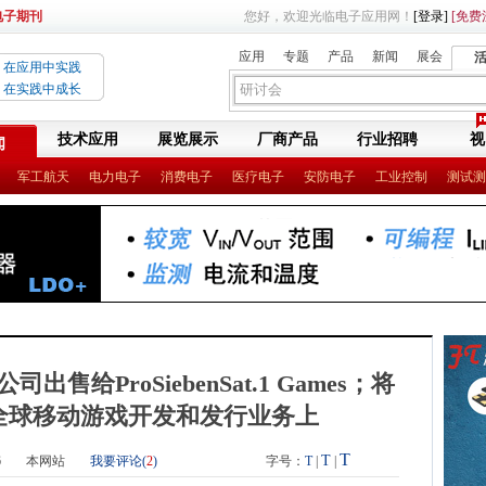
电子期刊
您好，欢迎光临电子应用网！
[登录]
[免费
应用
专题
产品
新闻
展会
在应用中实践
在实践中成长
技术应用
展览展示
厂商产品
行业招聘
视
闻
军工航天
电力电子
消费电子
医疗电子
安防电子
工业控制
测试测
公司出售给ProSiebenSat.1 Games；将
全球移动游戏开发和发行业务上
T
T
6
本网站
我要评论(
2
)
字号：
T
|
|