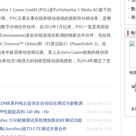
·
（篇
华
·
列（
数
enSat.1 Games GmbH (PSG)是ProSiebenSat.1 Media AG旗下的
·
简
商，PSG主要从事在线和移动游戏的授权和分销业务，是整
字分销合作伙伴。自2012年1月以来，PSG一直是美国游
电
e Entertainment)多款在线游戏在欧洲的独家合作伙伴，包括风
verse™ Online)和《行星边际2》(PlanetSide® 2)。此
年龄层移动游戏玩家。算上从Aeria Games收购的移动游
es的产品组合将包含5项强大的创收型移动游戏授权，为2014年奠定了坚
电
制
海能达DMR系列电台提供全自动综合测试与参数调
...2014/04/06 12:03
采
能提高到-140 dBc / Hz
...2014/02/17 13:46
oflex 3550射频测试系统增加新的RF测试功能
...2013/04/08 16:04
Aeroflex)就TD-LTE测试开展合作
...2012/08/30 11:59