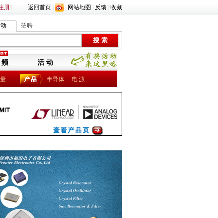
注册]
返回首页
|
|
网站地图
|
反馈
|
收藏
招聘
活动
 频
活 动
量
半导体
电 源