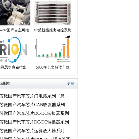
owcar国产自主可控
中盛新能推出电控系统
动驾驶机器人来到我
控制器BOB集成断线
们身边
盒产品
易灵思® 宣布推出
5000字长文解读车载
on® Titanium FPGA
USB供电的方方面面
业新闻
更多
系列
芯微国产汽车芯片门电路系列（篇
...
芯微国产汽车芯片CAN收发器系列
...
一）
芯微国产汽车芯片DC/DC转换器系列
...
芯微国产汽车芯片DC/DC转换器系列
...
芯微国产汽车芯片运算放大器系列
...