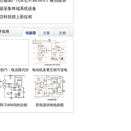
一）
芯微国产汽车芯片MOSFET 驱动器系
...
篇一）
据采集终端系统设备
...
仪科技踏上新征程
...
子应用
电路图
方案
文摘
源技巧：电流模式控
电动机多重互锁可逆电
简化了对降压LED稳
路
压器的补偿
用CD4066B的自锁
双电源供电电路图
式触摸开关电路