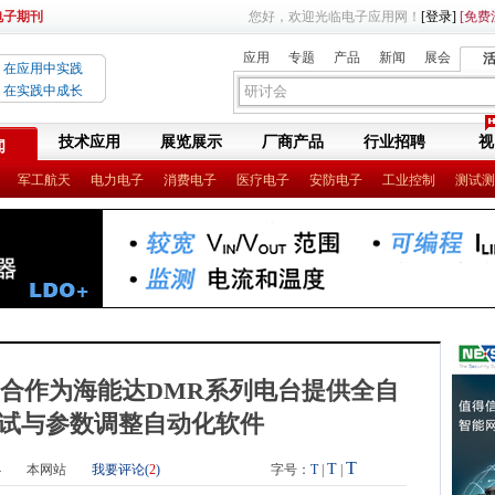
电子期刊
您好，欢迎光临电子应用网！
[登录]
[免费
应用
专题
产品
新闻
展会
在应用中实践
在实践中成长
技术应用
展览展示
厂商产品
行业招聘
视
闻
军工航天
电力电子
消费电子
医疗电子
安防电子
工业控制
测试测
达宣布合作为海能达DMR系列电台提供全自
试与参数调整自动化软件
T
T
4
本网站
我要评论(
2
)
字号：
T
|
|