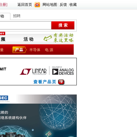
注册]
返回首页
|
|
网站地图
|
反馈
|
收藏
招聘
活动
 频
活 动
量
半导体
电 源