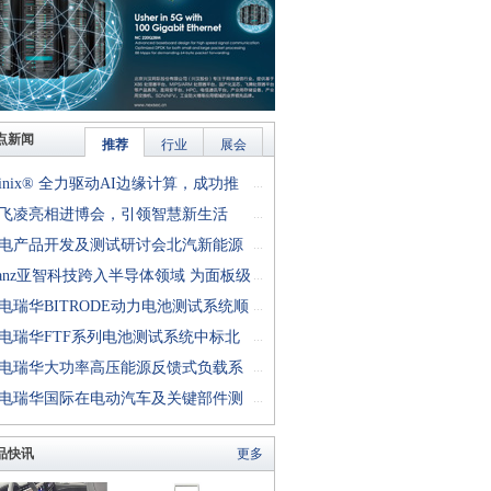
点新闻
推荐
行业
展会
finix® 全力驱动AI边缘计算，成功推
...
rion™ T20 FPGA样品, 同时将产品扩展
飞凌亮相进博会，引领智慧新生活
...
十万逻辑单元的T200 FPGA
电产品开发及测试研讨会北汽新能源
...
成功举行
anz亚智科技跨入半导体领域 为面板级
...
型封装提供化学湿制程、涂布及激光应
电瑞华BITRODE动力电池测试系统顺
...
生产设备解决方案
付北汽新能源
电瑞华FTF系列电池测试系统中标北
...
能源汽车股份有限公司
电瑞华大功率高压能源反馈式负载系
...
功交付中电熊猫
电瑞华国际在电动汽车及关键部件测
...
讨会上演绎先进测评技术
品快讯
更多