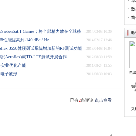
·
（篇
华
·
列（
数
·
简
oSiebenSat.1 Games；将全部精力放在全球移
...2014/03/03 10:30
电
能提高到-140 dBc / Hz
...2014/02/17 13:46
oflex 3550射频测试系统增加新的RF测试功能
...2013/04/08 16:04
Aeroflex)就TD-LTE测试开展合作
...2012/08/30 11:59
港新科实业优化产能
...2011/08/24 12:55
电
航空电子波形
...2011/06/30 10:03
制
已有
2
条评论
点击查看
采