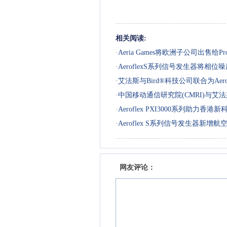
相关阅读:
·
Aeria Games将欧洲子公司出售给Pr
动游戏开发和发行业务上
·
AeroflexS系列信号发生器将相位噪声性
·
艾法斯与Bird®科技公司联合为Aer
·
中国移动通信研究院(CMRI)与艾法斯(
·
Aeroflex PXI3000系列助力香
·
Aeroflex S系列信号发生器新增
网友评论：