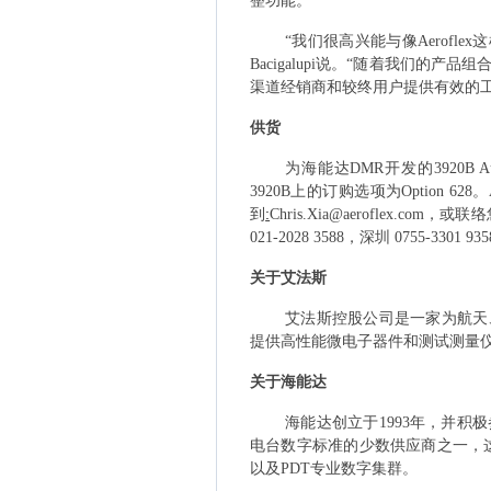
整功能。”
“我们很高兴能与像
Aeroflex
这
Bacigalupi
说。“随着我们的产品组
渠道经销商和较终用户提供有效的
供货
为海能达
DMR
开发的
3920B Au
3920B
上的订购选项为
Option 628
。
到
:
Chris.Xia@aeroflex.com
，或联络
021-2028 3588
，深圳
0755-3301 935
关于艾法斯
艾法斯控股公司是一家为航天
提供高性能微电子器件和测试测量
关于海能达
海能达创立于
1993
年，并积极
电台数字标准的少数供应商之一，
以及
PDT
专业数字
集群。