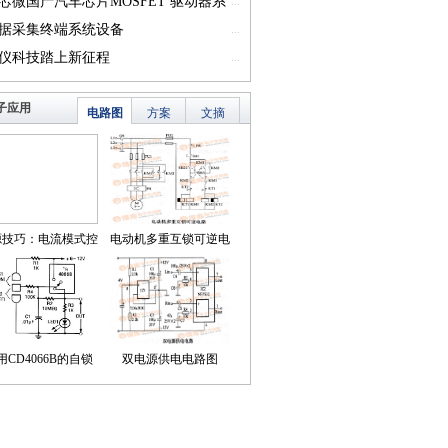
一）
芯微国产汽车芯片MOSFET 驱动器系
...
篇一）
据采集终端系统设备
...
仪科技踏上新征程
...
子应用
电路图
方案
文摘
源技巧：电流模式控
电动机多重互锁可逆电
简化了对降压LED稳
路
压器的补偿
用CD4066B的自锁
双电源供电电路图
式触摸开关电路