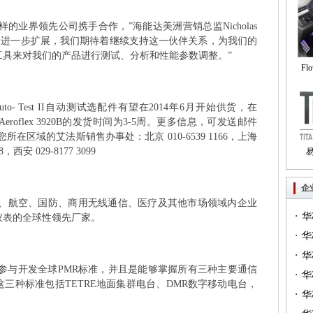
样的业界领先公司携手合作，”海能达美洲营销总监
Nicholas
合进一步扩展，我们期待着继续支持这一伙伴关系，为我们的
工具来对我们的产品进行测试、分析和性能参数调整。”
Fl
自
to- Test II
自动测试选配件有望在
2014
年
6
月开始供货，在
Aeroflex 3920B
的发货时间为
3-5
周。
更多信息，可发送邮件
您所在区域的艾法斯销售办事处：北京
010-6539 1166
，上海
8
，西安
029-8177 3099
Tri
企
、航空、国防、商用无线通信、医疗及其他市场领域内企业
·
华
仪表的全球性领先厂家。
·
一）
华
·
（篇
华
参与开发全球
PMR
标准，并且是能够掌握所有三种主要通信
·
华
这三种标准包括
TETRE
地面集群电台、
DMR
数字移动电台，
·
华