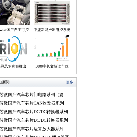
owcar国产自主可控
中盛新能推出电控系统
动驾驶机器人来到我
控制器BOB集成断线
们身边
盒产品
易灵思® 宣布推出
5000字长文解读车载
on® Titanium FPGA
USB供电的方方面面
业新闻
更多
系列
芯微国产汽车芯片门电路系列（篇
...
芯微国产汽车芯片CAN收发器系列
...
一）
芯微国产汽车芯片DC/DC转换器系列
...
芯微国产汽车芯片DC/DC转换器系列
...
芯微国产汽车芯片运算放大器系列
...