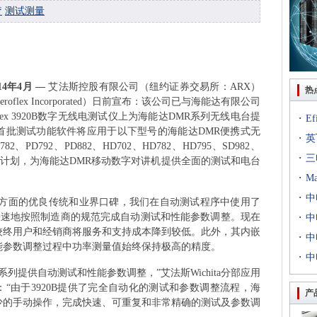
疗
测试测量
14
年
4
月
—
艾法斯控股有限公司（纽约证券交易所：
ARX
）
热
eroflex Incorporated
）日前宣布：该公司已与海能达有限公司
lex 3920B
数字无线电测试仪上为海能达
DMR
系列无线电台提
·
E
首批测试功能软件将应用于以下型号的海能达
DMR
便携式无
·
出T
英
782
、
PD792
、
PD882
、
HD702
、
HD782
、
HD795
、
SD982
、
·
到二
三
计划，为海能达
DMR
移动数字对讲机提供全面的测试和电台
·
专场
M
·
扇出
中
方面的优良传统和业界口碑，我们在自动测试程序中使用了
快速地按照制造商的规范完成自动测试和性能参数调整。现在
·
用等
利交
中
较终用户和经销商将服务和支持成本降到较低。此外，其内嵌
·
京新
中
能参数调整过程中功率测量值始终保持极高的精度。
·
统成
中
系列提供自动测试和性能参数调整，”艾法斯
Wichita
分部应用
评研
：“由于
3920B
提供了完全自动化的测试和参数调整流程，海
产
少的手动操作，完成快速、可重复和非常精确的测试及参数调