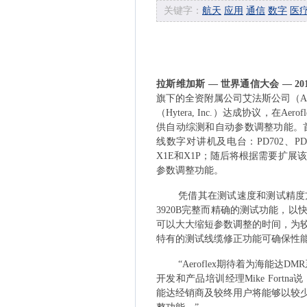
关键字：
航天
应用
通信
数字
医
拉斯维加斯
—
世界通信大会
—
20
旗下的全资附属公司艾法斯公司（
A
（
Hytera, Inc.
）达成协议，在
Aerof
供自动综测和自动参数调整功能。
线数字对讲机及电台：
PD702
、
PD
X1E
和
X1P
；随后将根据需要扩展该
参数调整功能。
凭借其在测试速度和测试精度
3920B
完整而精确的测试功能，以
可以大大缩短参数调整的时间，为
特有的测试线缆修正功能可确保性
“
Aeroflex
期待着为海能达
DMR
开发和产品培训经理
Mike Fortna
说
能达经销商及较终用户将能够以较