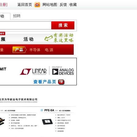
注册]
返回首页
|
|
网站地图
|
反馈
|
收藏
招聘
活动
 频
活 动
量
半导体
电 源