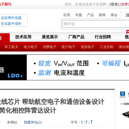
电子期刊
您好，欢迎光临电子应用网！
[登录]
[免费
应用
专题
产品
新闻
展会
在应用中实践
在实践中成长
技术应用
展览展示
厂商产品
行业招聘
视
闻
军工航天
电力电子
消费电子
医疗电子
安防电子
工业控制
测试测
天线芯片 帮助航空电子和通信设备设计
简化相控阵雷达设计
T
T
0
本网站
我要评论(
2
)
字号：
T
|
|