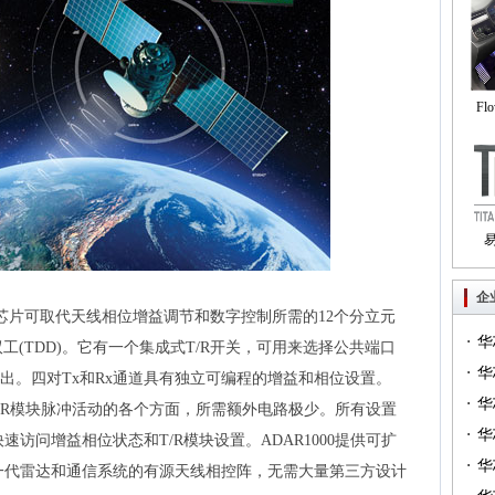
Fl
自
Tri
企
成形芯片可取代天线相位增益调节和数字控制所需的12个分立元
·
华
双工(TDD)。它有一个集成式T/R开关，可用来选择公共端口
·
一）
华
的输出。四对Tx和Rx通道具有独立可编程的增益和相位设置。
·
（篇
华
部T/R模块脉冲活动的各个方面，所需额外电路极少。所有设置
·
华
访问增益相位状态和T/R模块设置。ADAR1000提供可扩
·
华
一代雷达和通信系统的有源天线相控阵，无需大量第三方设计