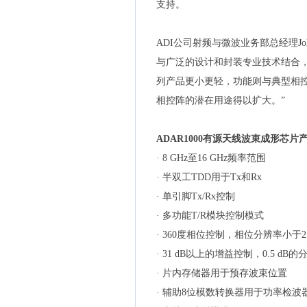
支持。
ADI公司射频与微波业务部总经理Joh
与广泛的设计和封装专业技术结合
列产品更小更轻，功能则与典型相
相控阵的潜在用途得以扩大。”
ADAR1000有源天线波束成形芯片
· 8 GHz至16 GHz频率范围
· 半双工TDD用于Tx和Rx
· 单引脚Tx/Rx控制
· 多功能T/R模块控制模式
· 360度相位控制，相位分辨率小于2
· 31 dB以上的增益控制，0.5 dB的
· 片内存储器用于预存波束位置
· 辅助8位模数转换器用于功率检波