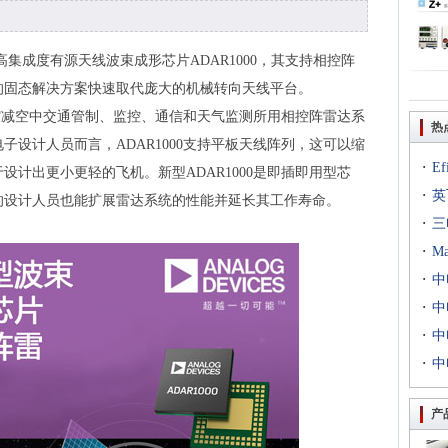
ADI)今日推出高集成度有源天线波束成形芯片ADAR1000，其支持相控阵
的固态解决方案快速取代庞大的机械转向天线平台。
显著缩减空中交通管制、监控、通信和天气监测所用相控阵雷达系
热
子设计人员而言，ADAR1000支持平板天线阵列，这可以缩
·
E
设计出更小更轻的飞机。新型ADAR1000是即插即用型芯
·
出T
英
的设计人员也能扩展雷达系统的性能并延长其工作寿命。
·
到二
三
·
专场
M
·
扇出
中
·
用等
利交
中
·
京新
中
·
统成
中
评研
产