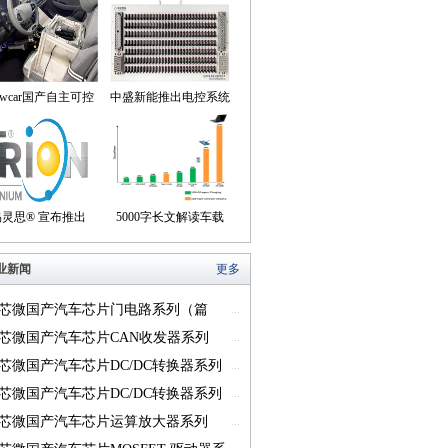
owcar国产自主可控
中盛新能推出电控系统
动驾驶机器人来到我
控制器BOB集成断线
们身边
盒产品
易灵思® 宣布推出
5000字长文解读车载
on® Titanium FPGA
USB供电的方方面面
业新闻
更多
系列
芯微国产汽车芯片门电路系列（篇
...
芯微国产汽车芯片CAN收发器系列
...
一）
芯微国产汽车芯片DC/DC转换器系列
...
芯微国产汽车芯片DC/DC转换器系列
...
芯微国产汽车芯片运算放大器系列
...