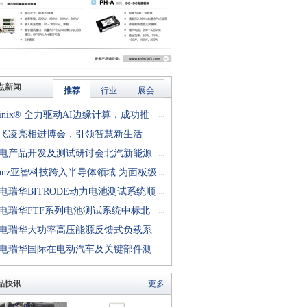
点新闻
推荐
行业
展会
finix® 全力驱动AI边缘计算，成功推
...
rion™ T20 FPGA样品, 同时将产品扩展
飞凌亮相进博会，引领智慧新生活
...
十万逻辑单元的T200 FPGA
电产品开发及测试研讨会北汽新能源
...
成功举行
anz亚智科技跨入半导体领域 为面板级
...
型封装提供化学湿制程、涂布及激光应
电瑞华BITRODE动力电池测试系统顺
...
生产设备解决方案
付北汽新能源
电瑞华FTF系列电池测试系统中标北
...
能源汽车股份有限公司
电瑞华大功率高压能源反馈式负载系
...
功交付中电熊猫
电瑞华国际在电动汽车及关键部件测
...
讨会上演绎先进测评技术
品快讯
更多