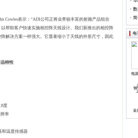
·
（篇
华
·
列（
数
·
简
n Cowles表示：“ADI公司正将业界较丰富的射频产品组合
，以帮助客户快速实施相控阵天线设计。我们新推出的相控阵
电
控阵解决方案一样强大。它显著缩小了天线的外形尺寸，因此
产品特性
电
制
.8度
采
分辨率
器和温度传感器