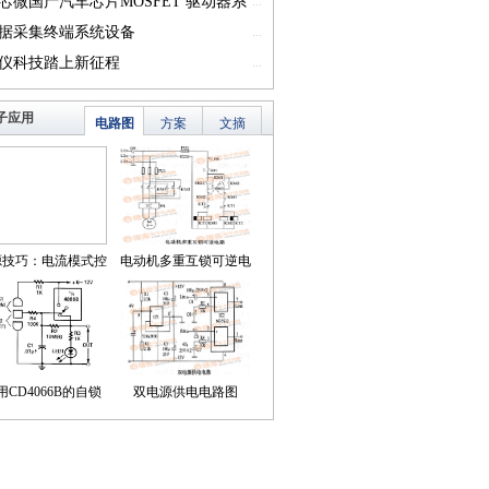
一）
芯微国产汽车芯片MOSFET 驱动器系
...
篇一）
据采集终端系统设备
...
仪科技踏上新征程
...
子应用
电路图
方案
文摘
源技巧：电流模式控
电动机多重互锁可逆电
简化了对降压LED稳
路
压器的补偿
用CD4066B的自锁
双电源供电电路图
式触摸开关电路