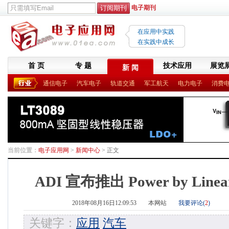
电子期刊
在应用中实践
在实践中成长
首 页
专 题
技术应用
展览
新 闻
通信电子
汽车电子
轨道交通
军工航天
电力电子
消费
当前位置：
电子应用网
>
新闻中心
> 正文
ADI 宣布推出 Power by Linea
2018年08月16日12:09:53
本网站
我要评论(
2
)
关键字：
应用
汽车