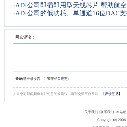
·
ADI公司即插即用型天线芯片 帮助航
·
ADI公司的低功耗、单通道16位DAC
信设备设计人员简化相控阵雷达设计
模拟输出模块，无须降额使用
网友评论：
登录
(请登录发言，并遵守
相关规定
)
如果您对新闻频道有任何意见或建议，请到交流平台反馈。
【反馈意见】
关于我们
|
联系我们
|
本站动
Copyright (c) 2008