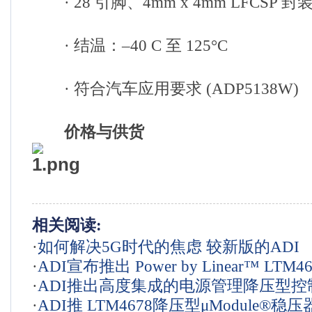
· 28 引脚、4mm x 4mm LFCSP 封
· 结温：–40 C 至 125°C
· 符合汽车应用要求 (ADP5138W)
价格与供货
相关阅读:
·
如何解决5G时代的焦虑 较新版的ADI
·
ADI宣布推出 Power by Linear™ LTM46
RadioVerse能给你答案
·
ADI推出高度集成的电源管理降压型控
·
ADI推 LTM4678降压型μModule®稳压
LTC3372