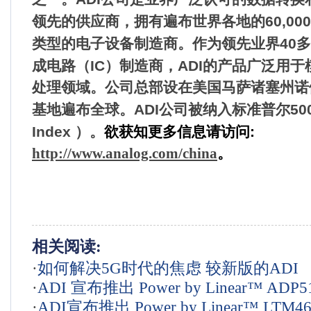
领先的供应商，拥有遍布世界各地的
60,000
类型的电子设备制造商。作为领先业界
40
多
成电路（
IC
）制造商，
ADI
的产品广泛用于
处理领域。公司总部设在美国马萨诸塞州诺
基地遍布全球。
ADI
公司被纳入标准普尔
50
Index
）。
欲获知更多信息请访问
:
http://www.analog.com/china
。
相关阅读:
·
如何解决5G时代的焦虑 较新版的ADI
·
ADI 宣布推出 Power by Linear™ ADP5
RadioVerse能给你答案
·
ADI宣布推出 Power by Linear™ LTM46