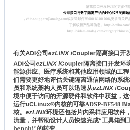
隔离接口开发环境的更多信
公司接口与数字隔离产品的讨论和常见问题
，
china.support@analog.com
或发送邮件至
400 6100 006,
更多有关产
了解较新产品等信息。
http://weibo.com
http://videos.analog.com/category/chinese/
有关
ADI
公司
ezLINX i
Coupler
隔离接口开
ADI
公司
ezLINX i
Coupler
隔离接口开发环
能源供应、医疗系统和其他应用领域的工程
们需要更好地评估关键隔离通信网络的系统
员和系统架构人员可以迅速从
ezLINX i
Coup
境中便于访问的开源硬件和软件中获益
，
这
运行
uCLinux®
内核的可靠
ADSP-BF548 Bla
核。
ezLINX
环境还包括片内采样应用软件
流量
，
并帮助设计人员快速完成
“
工具箱到
bench)”
的转变。