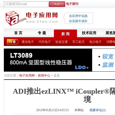
电子期刊
在应用中实践
在实践中成长
首 页
专 题
技术应用
展览
新 闻
通信电子
汽车电子
轨道交通
军工航天
电力电子
消费
当前位置：
电子应用网
>
新闻中心
> 正文
ADI推出ezLINX™ iCoupl
境
2012年05月21日14:03:53
本网站
我要评论(
2
)