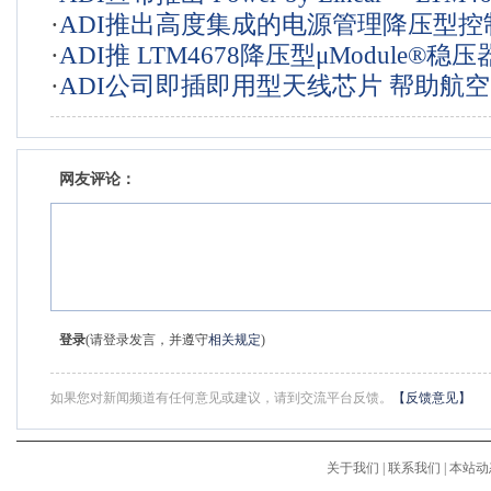
·
ADI推出高度集成的电源管理降压型控
·
ADI推 LTM4678降压型μModule®稳压
LTC3372
·
ADI公司即插即用型天线芯片 帮助航
信设备设计人员简化相控阵雷达设计
网友评论：
登录
(请登录发言，并遵守
相关规定
)
如果您对新闻频道有任何意见或建议，请到交流平台反馈。
【反馈意见】
关于我们
|
联系我们
|
本站动