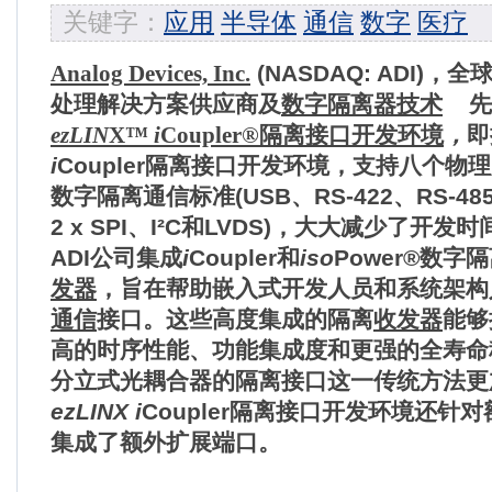
关键字：
应用
半导体
通信
数字
医疗
Analog Devices, Inc.
(NASDAQ: ADI)
，
全
处理解决方案供应商及
数字隔离器技术
先
ezLIN
X™
i
Coupler®
隔离接口开发环境
，
即
i
Coupler
隔离接口开发环境
，
支持八个物理
数字隔离通信标准
(USB
、
RS-422
、
RS-48
2 x SPI
、
I²C
和
LVDS)
，
大大减少了开发时
ADI
公司集成
i
Coupler
和
iso
Power®
数字隔
发器
，
旨在帮助嵌入式开发人员和系统架构
通信
接口。这些高度集成的隔离
收发器
能够
高的时序性能、功能集成度和更强的全寿命
分立式光耦合器的隔离接口这一传统方法更
ezLINX
i
Coupler
隔离接口开发环境还针对
集成了额外扩展端口。