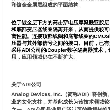
和镀金金属层组成的平面结构。
位于镀金层下方的高击穿电压厚聚酰亚胺层
和底部变压器线圈隔离开来，从而提供较可
离性能。连接顶部线圈和底部线圈的
CMOS
压器与其外部信号之间的接口。目前
，
已有
采用
ADI
公司的
i
Coupler
数字隔离器技术
，
用
，
应用领域仍在不断扩大。
关于ADI公司
Analog Devices, Inc.
（简称
ADI
）将创新
业的文化支柱，并基此成长为该技术领域较
之一。
ADI
公司是业界广泛认可的数据转换