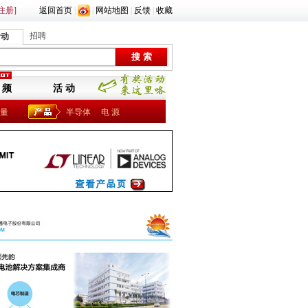
注册]
返回首页
|
|
网站地图
|
反馈
|
收藏
招聘
活动
 频
活 动
量
半导体
电 源