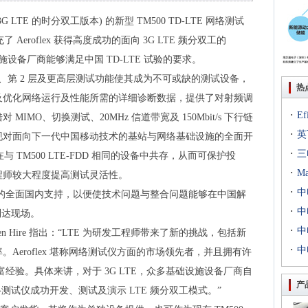
 (3G LTE 的时分双工版本) 的新型 TM500 TD-LTE 网络测试
了 Aeroflex 获得高度成功的面向 3G LTE 频分双工的
础设施设备厂商能够满足中国 TD-LTE 试验的要求。
第 1 层、第 2 层及更高层测试功能使其成为不可或缺的测试设备，
热
及优化网络运行及性能所需的详细诊断数据，提供了对射频调
·
E
IMO、切换测试、20MHz 信道带宽及 150Mbit/s 下行链
·
出T
英
现对面向下一代中国移动技术的基站与网络基础设施的全面开
·
到二
三
可在与 TM500 LTE-FDD 相同的设备中共存，从而可保护投
·
专场
M
程师较大程度提高测试灵活性。
·
扇出
中
TD-LTE 的全面国内支持，以便使技术问题与整合问题能够在中国解
·
用等
利交
中
速到达现场。
·
京新
中
ephen Hire 指出：“LTE 为研发工程师带来了新的挑战，包括新
·
统成
中
Aeroflex 堪称网络测试仪方面的市场领先者，并且拥有许
评研
丰富经验。具体来讲，对于 3G LTE，众多基础设施设备厂商自
产
 网络测试仪成功开发、测试及演示 LTE 频分双工模式。”