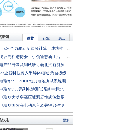
点新闻
推荐
行业
展会
finix® 全力驱动AI边缘计算，成功推
...
rion™ T20 FPGA样品, 同时将产品扩展
飞凌亮相进博会，引领智慧新生活
...
十万逻辑单元的T200 FPGA
电产品开发及测试研讨会北汽新能源
...
成功举行
anz亚智科技跨入半导体领域 为面板级
...
型封装提供化学湿制程、涂布及激光应
电瑞华BITRODE动力电池测试系统顺
...
生产设备解决方案
付北汽新能源
电瑞华FTF系列电池测试系统中标北
...
能源汽车股份有限公司
电瑞华大功率高压能源反馈式负载系
...
功交付中电熊猫
电瑞华国际在电动汽车及关键部件测
...
讨会上演绎先进测评技术
品快讯
更多