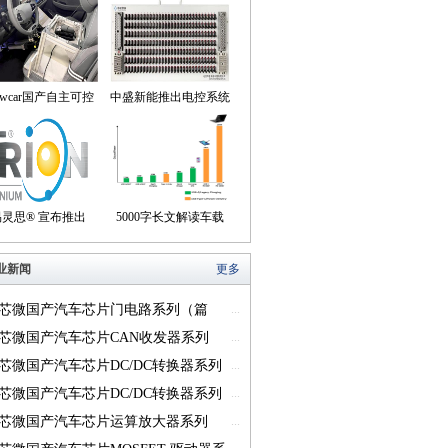
owcar国产自主可控
中盛新能推出电控系统
动驾驶机器人来到我
控制器BOB集成断线
们身边
盒产品
易灵思® 宣布推出
5000字长文解读车载
on® Titanium FPGA
USB供电的方方面面
业新闻
更多
系列
芯微国产汽车芯片门电路系列（篇
...
芯微国产汽车芯片CAN收发器系列
...
一）
芯微国产汽车芯片DC/DC转换器系列
...
芯微国产汽车芯片DC/DC转换器系列
...
芯微国产汽车芯片运算放大器系列
...