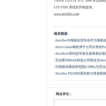
TM500 TD-LTE 可于 2008
LTE-FDD 系统的升级提供。
www.aeroflex.com
相关阅读:
·
Aeroflex与海能达宣布合作为
整自动化软件
·
Aeria Games将欧洲子公司出售给Pr
动游戏开发和发行业务上
·
AeroflexS系列信号发生器将相位噪声性
·
艾法斯与Bird®科技公司联合为Aer
·
中国移动通信研究院(CMRI)与艾法斯(
·
Aeroflex PXI3000系列助力香
网友评论：