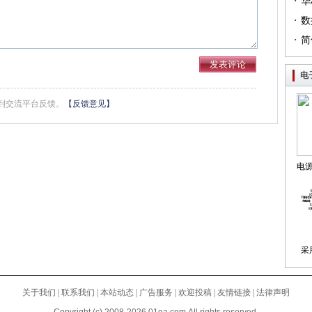
·
（篇
华
·
列（
数
·
简
电
到交流平台反馈。
【反馈意见】
电
制
采
关于我们
|
联系我们
|
本站动态
|
广告服务
|
欢迎投稿
|
友情链接
|
法律声明