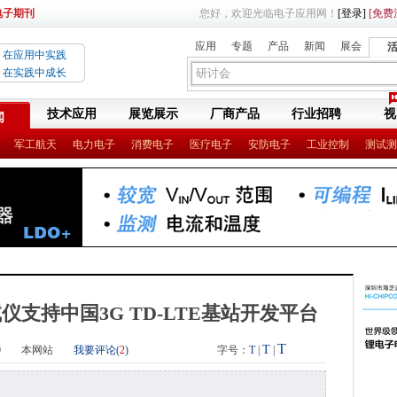
电子期刊
您好，欢迎光临电子应用网！
[登录]
[免费
应用
专题
产品
新闻
展会
在应用中实践
在实践中成长
技术应用
展览展示
厂商产品
行业招聘
视
闻
军工航天
电力电子
消费电子
医疗电子
安防电子
工业控制
测试测
测试仪支持中国3G TD-LTE基站开发平台
T
T
0
本网站
我要评论(
2
)
字号：
T
|
|