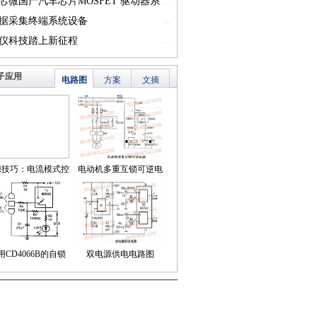
一）
芯微国产汽车芯片MOSFET 驱动器系
...
篇一）
据采集终端系统设备
...
仪科技踏上新征程
...
子应用
电路图
方案
文摘
源技巧：电流模式控
电动机多重互锁可逆电
简化了对降压LED稳
路
压器的补偿
用CD4066B的自锁
双电源供电电路图
式触摸开关电路