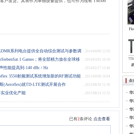
 年后期给客户发货。其将作为单独设备提供，也可作为现有 TM500
Fl
自
海能达DMR系列电台提供全自动综合测试与参数调
...2014/04/06 12:03
oSiebenSat.1 Games；将全部精力放在全球移
...2014/03/03 10:30
能提高到-140 dBc / Hz
...2014/02/17 13:46
Tri
oflex 3550射频测试系统增加新的RF测试功能
...2013/04/08 16:04
企
Aeroflex)就TD-LTE测试开展合作
...2012/08/30 11:59
·
华
港新科实业优化产能
...2011/08/24 12:55
·
一）
华
·
（篇
华
·
华
已有
2
条评论
点击查看
·
华